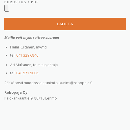
PIIRUSTUS / PDF
Meille voit myös soittaa suoraan
Heini Kultanen, myynti
tel:
041 329 6846
Ari Multanen, toimitusjohtaja
tel:
040 571 5006
Sähköposti muodossa etunimi.sukunimi@robopaja.fi
Robopaja Oy
Palokankaantie 9, 80710 Lehmo