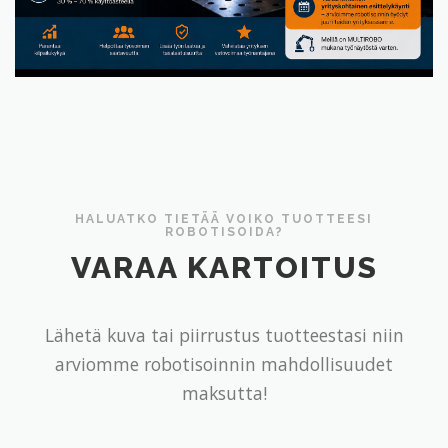
HALUATKO TIETÄÄ VOIKO TUOTTEESI
ROBOTISOIDA?
VARAA KARTOITUS
Lähetä kuva tai piirrustus tuotteestasi niin
arviomme robotisoinnin mahdollisuudet
maksutta!