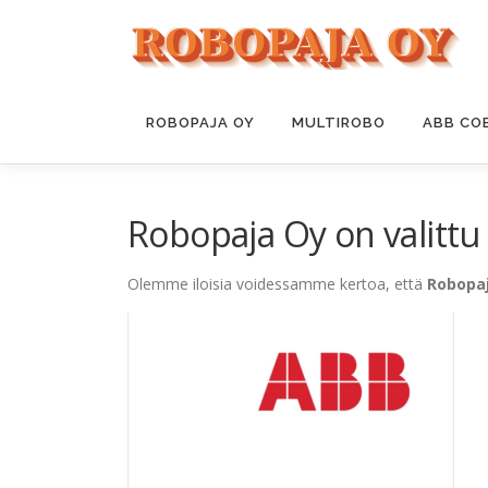
Siirry
sisältöön
ROBOPAJA OY
MULTIROBO
ABB CO
Robopaja Oy on valittu
Olemme iloisia voidessamme kertoa, että
Robopaj