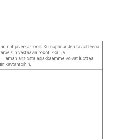
asiantuntijaverkostoon. Kumppanuuden tavoitteena
peisiin vastaavia robotiikka- ja
utta. Tämän ansiosta asiakkaamme voivat luottaa
in käytäntöihin.