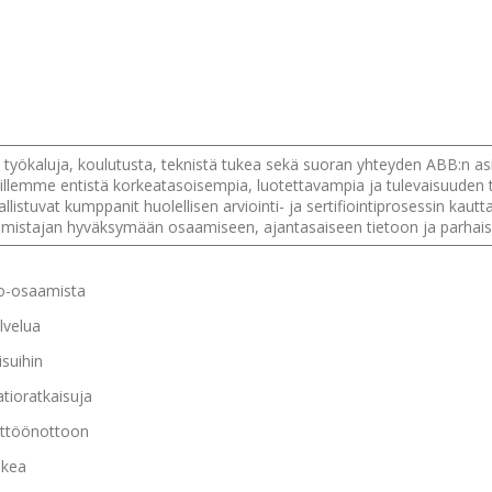
 työkaluja, koulutusta, teknistä tukea sekä suoran yhteyden ABB:n 
lemme entistä korkeatasoisempia, luotettavampia ja tulevaisuuden tar
listuvat kumppanit huolellisen arviointi- ja sertifiointiprosessin ka
lmistajan hyväksymään osaamiseen, ajantasaiseen tietoon ja parhaisi
io-osaamista
lvelua
suihin
tioratkaisuja
yttöönottoon
ukea