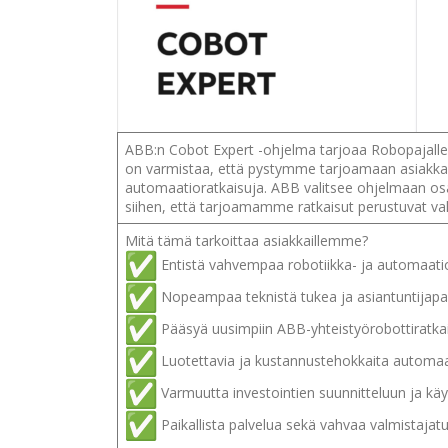
ABB:n Cobot Expert -ohjelma tarjoaa Robopajalle
on varmistaa, että pystymme tarjoamaan asiakkail
automaatioratkaisuja. ABB valitsee ohjelmaan osal
siihen, että tarjoamamme ratkaisut perustuvat va
Mitä tämä tarkoittaa asiakkaillemme?
Entistä vahvempaa robotiikka- ja automaat
Nopeampaa teknistä tukea ja asiantuntijapa
Pääsyä uusimpiin ABB-yhteistyörobottiratkai
Luotettavia ja kustannustehokkaita automaa
Varmuutta investointien suunnitteluun ja kä
Paikallista palvelua sekä vahvaa valmistajat